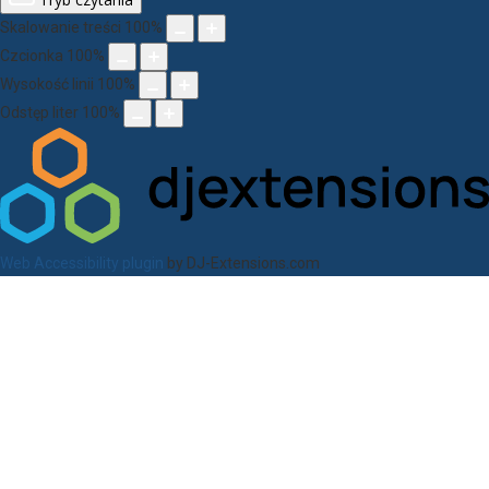
Skalowanie treści
100
%
Czcionka
100
%
Wysokość linii
100
%
Odstęp liter
100
%
Web Accessibility plugin
by DJ-Extensions.com