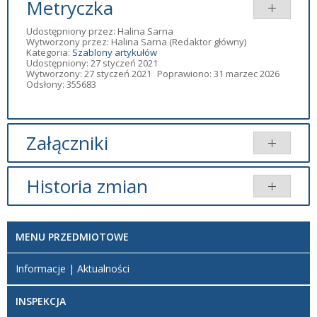
Metryczka
Udostępniony przez:
Halina Sarna
Wytworzony przez:
Halina Sarna
(Redaktor główny)
Kategoria:
Szablony artykułów
Udostępniony: 27 styczeń 2021
Wytworzony: 27 styczeń 2021
Poprawiono: 31 marzec 2026
Odsłony: 355683
Załączniki
Brak załączników.
Historia zmian
Opis zmian
Data
Osoba
Porównaj
MENU PRZEDMIOTOWE
Artykuł
sobota, 16
został
listopad
Redaktor
Informacje | Aktualności
utworzony.
2024 18:22
BIP
Artykuł
sobota, 16
INSPEKCJA
został
listopad
Redaktor