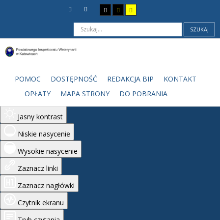
SZUKAJ
Ułatwienia dostępu
Odwróć kolory
POMOC
DOSTĘPNOŚĆ
REDAKCJA BIP
KONTAKT
Monochromatyczny
OPŁATY
MAPA STRONY
DO POBRANIA
Ciemny kontrast
Jasny kontrast
Niskie nasycenie
Wysokie nasycenie
Zaznacz linki
Zaznacz nagłówki
Czytnik ekranu
Tryb czytania