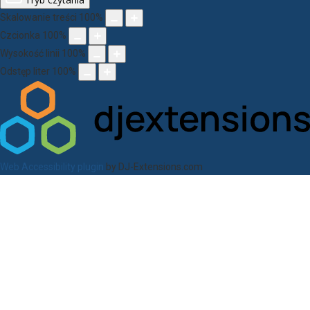
Skalowanie treści
100
%
Czcionka
100
%
Wysokość linii
100
%
Odstęp liter
100
%
Web Accessibility plugin
by DJ-Extensions.com