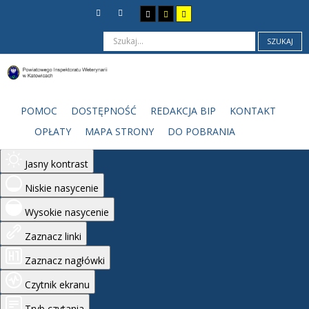
SZUKAJ
Ułatwienia dostępu
Odwróć kolory
POMOC
DOSTĘPNOŚĆ
REDAKCJA BIP
KONTAKT
Monochromatyczny
OPŁATY
MAPA STRONY
DO POBRANIA
Ciemny kontrast
Jasny kontrast
Niskie nasycenie
Wysokie nasycenie
Zaznacz linki
Zaznacz nagłówki
Czytnik ekranu
Tryb czytania